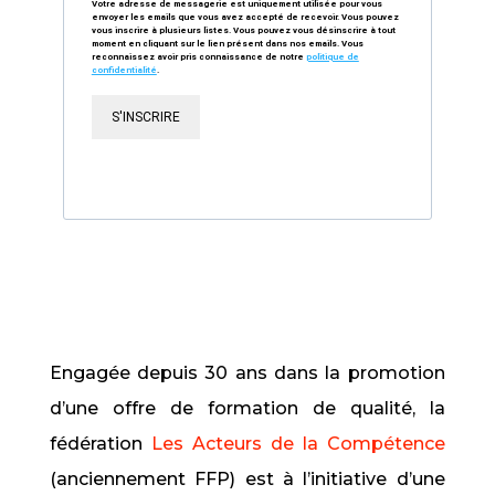
Votre adresse de messagerie est uniquement utilisée pour vous
envoyer les emails que vous avez accepté de recevoir. Vous pouvez
vous inscrire à plusieurs listes. Vous pouvez vous désinscrire à tout
moment en cliquant sur le lien présent dans nos emails. Vous
reconnaissez avoir pris connaissance de notre
politique de
confidentialité
.
S'INSCRIRE
Engagée depuis 30 ans dans la promotion
d’une offre de formation de qualité, la
fédération
Les Acteurs de la Compétence
(anciennement FFP) est à l’initiative d’une