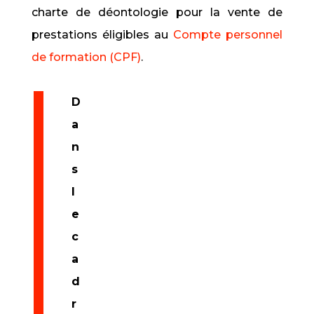
charte de déontologie pour la vente de
prestations éligibles au
Compte personnel
de formation (CPF)
.
D
a
n
s
l
e
c
a
d
r