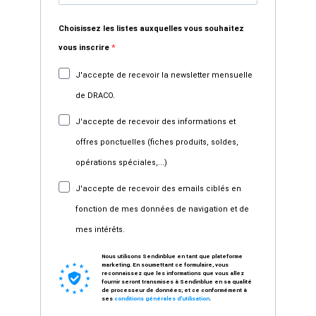
Choisissez les listes auxquelles vous souhaitez
vous inscrire
J'accepte de recevoir la newsletter mensuelle
de DRACO.
J'accepte de recevoir des informations et
offres ponctuelles (fiches produits, soldes,
opérations spéciales,...)
J'accepte de recevoir des emails ciblés en
fonction de mes données de navigation et de
mes intérêts.
Nous utilisons Sendinblue en tant que plateforme
marketing. En soumettant ce formulaire, vous
reconnaissez que les informations que vous allez
fournir seront transmises à Sendinblue en sa qualité
de processeur de données; et ce conformément à
ses
conditions générales d'utilisation
.