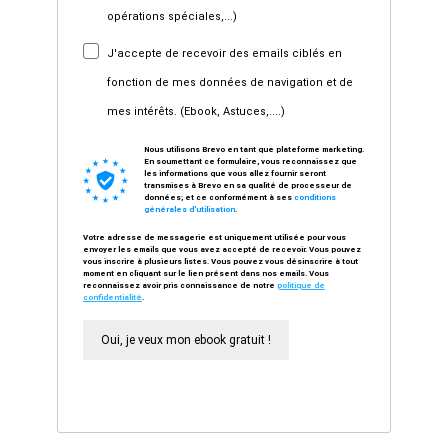
opérations spéciales,...)
J'accepte de recevoir des emails ciblés en
fonction de mes données de navigation et de
mes intérêts. (Ebook, Astuces,....)
Nous utilisons Brevo en tant que plateforme marketing.
En soumettant ce formulaire, vous reconnaissez que
les informations que vous allez fournir seront
transmises à Brevo en sa qualité de processeur de
données; et ce conformément à ses
conditions
générales d'utilisation
.
Votre adresse de messagerie est uniquement utilisée pour vous
envoyer les emails que vous avez accepté de recevoir. Vous pouvez
vous inscrire à plusieurs listes. Vous pouvez vous désinscrire à tout
moment en cliquant sur le lien présent dans nos emails. Vous
reconnaissez avoir pris connaissance de notre
politique de
confidentialité
.
Oui, je veux mon ebook gratuit !