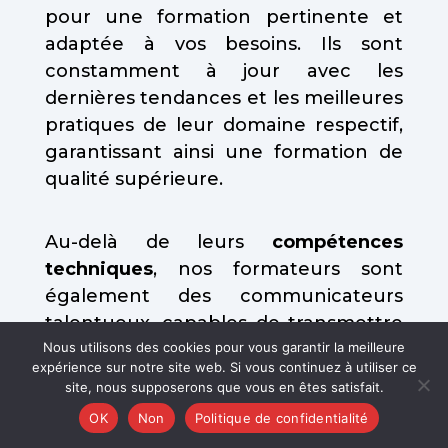
pour une formation pertinente et
adaptée à vos besoins. Ils sont
constamment à jour avec les
dernières tendances et les meilleures
pratiques de leur domaine respectif,
garantissant ainsi une formation de
qualité supérieure.
Au-delà de leurs
compétences
techniques
, nos formateurs sont
également des communicateurs
talentueux, capables de transmettre
Nous utilisons des cookies pour vous garantir la meilleure
leur savoir de manière claire,
expérience sur notre site web. Si vous continuez à utiliser ce
engageante et interactive. Ils
site, nous supposerons que vous en êtes satisfait.
s’engagent à créer un
OK
Non
Politique de confidentialité
environnement d’apprentissage