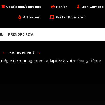

Catalogue/Boutique

Panier

Mon Compte

Affiliation

Portail Formation
IL
PRENDRE RDV
Management
5
5
tratégie de management adaptée à votre écosystème